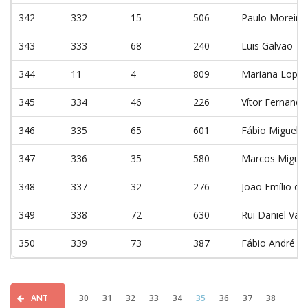
342
332
15
506
Paulo Moreira
343
333
68
240
Luis Galvão
344
11
4
809
Mariana Lopes
345
334
46
226
Vítor Fernand
346
335
65
601
Fábio Miguel B
347
336
35
580
Marcos Miguel 
348
337
32
276
João Emílio da
349
338
72
630
Rui Daniel Vaz 
350
339
73
387
Fábio André Fe
ANT
30
31
32
33
34
35
36
37
38