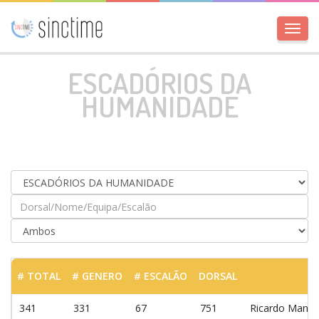
Toggl
navig
ESCADÓRIOS DA
HUMANIDADE
# TOTAL
# GENERO
# ESCALÃO
DORSAL
341
331
67
751
Ricardo Manue