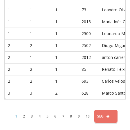
1
1
1
73
Leandro Olivei
1
1
1
2013
Maria Inês Oli
1
1
1
2500
Leonardo Migue
2
2
1
2502
Diogo Miguel O
2
1
1
2012
anton carrera 
2
2
1
85
Renato Teixeir
2
2
1
693
Carlos Veloso
3
3
2
628
Marco Santos
1
2
3
4
5
6
7
8
9
10
SEG