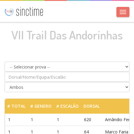
Toggl
navig
VII Trail Das Andorinhas
# TOTAL
# GENERO
# ESCALÃO
DORSAL
A
1
1
1
620
Amândio Ferre
1
1
1
64
Marco Faria