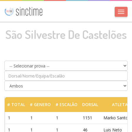
Toggl
navig
São Silvestre De Castelões
# TOTAL
# GENERO
# ESCALÃO
DORSAL
ATLETA
1
1
1
1151
Marko Santos
1
1
1
46
Luis Neto