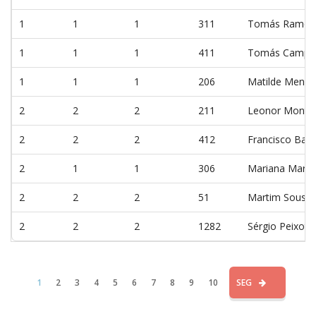
1
1
1
311
Tomás Ramos
1
1
1
411
Tomás Campo
1
1
1
206
Matilde Mende
2
2
2
211
Leonor Montei
2
2
2
412
Francisco Barr
2
1
1
306
Mariana Marti
2
2
2
51
Martim Sousa
2
2
2
1282
Sérgio Peixoto
1
2
3
4
5
6
7
8
9
10
SEG