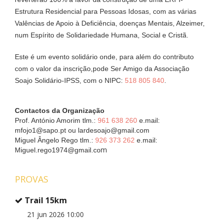
Estrutura Residencial para Pessoas Idosas, com as várias
Valências de Apoio à Deficiência, doenças Mentais, Alzeimer,
num Espírito de Solidariedade Humana, Social e Cristã.
Este é um evento solidário onde, para além do contributo
com o valor da inscrição,pode Ser Amigo da Associação
Soajo Solidário-IPSS, com o NIPC:
518 805 840
.
Contactos da Organização
Prof. António Amorim tlm.:
961 638 260
e.mail:
mfojo1@sapo.pt
ou
lardesoajo@gmail.com
Miguel Ângelo Rego tlm.:
926 373 262
e.mail:
m
Miguel.rego1974@gmail.co
PROVAS
Trail 15km
21 jun 2026 10:00